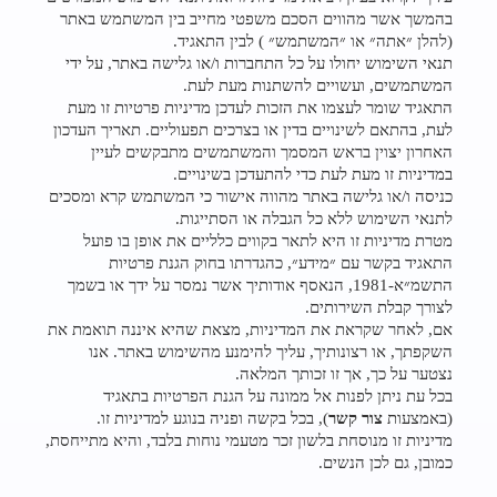
בהמשך אשר מהווים הסכם משפטי מחייב בין המשתמש באתר
(להלן ״אתה״ או ״המשתמש״ ) לבין התאגיד.
תנאי השימוש יחולו על כל התחברות ו/או גלישה באתר, על ידי
המשתמשים, ועשויים להשתנות מעת לעת.
התאגיד שומר לעצמו את הזכות לעדכן מדיניות פרטיות זו מעת
לעת, בהתאם לשינויים בדין או בצרכים תפעוליים. תאריך העדכון
האחרון יצוין בראש המסמך והמשתמשים מתבקשים לעיין
במדיניות זו מעת לעת כדי להתעדכן בשינויים.
כניסה ו/או גלישה באתר מהווה אישור כי המשתמש קרא ומסכים
לתנאי השימוש ללא כל הגבלה או הסתייגות.
מטרת מדיניות זו היא לתאר בקווים כלליים את אופן בו פועל
התאגיד בקשר עם ״מידע״, כהגדרתו בחוק הגנת פרטיות
התשמ״א-1981, הנאסף אודותיך אשר נמסר על ידך או בשמך
לצורך קבלת השירותים.
אם, לאחר שקראת את המדיניות, מצאת שהיא איננה תואמת את
השקפתך, או רצונותיך, עליך להימנע מהשימוש באתר. אנו
נצטער על כך, אך זו זכותך המלאה.
בכל עת ניתן לפנות אל ממונה על הגנת הפרטיות בתאגיד
(באמצעות
צור קשר
), בכל בקשה ופניה בנוגע למדיניות זו.
מדיניות זו מנוסחת בלשון זכר מטעמי נוחות בלבד, והיא מתייחסת,
כמובן, גם לכן הנשים.