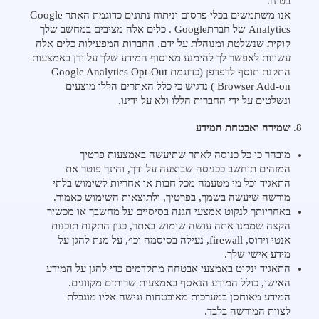
בטוח.
אנו משתמשים בכלי פרסום וניתוח נתונים כדוגמת האתר Google
Analytics של חברתGoogle . כלים אלה מציבים במחשב שלך
קוקית שנשלטת ומנוהלת על ידם. החברות המפעילות כלים אלה
עשויות לאפשר לך להימנע מאיסוף המידע שלך על ידן באמצעות
התקנת תוסף לדפדפן (כדוגמת Google Analytics Opt-Out
Browser Add-on ) נדגיש כי כלל האתרים הללו מוצעים
ונשלטים על ידי החברות הללו ולא על ידינו.
שמירה ואבטחת המידע
מובהר כי כל כניסה לאתר שתיעשה באמצעות פרטיך
המזהים תיחשב ככניסה שבוצעה על ידך, והינך פוטר את
התאגיד וכל מי מטעמה מכל חבות או אחריות לשימוש בלתי
מורשה שיעשה בשמך, בפרטיך, ולתוצאות השימוש כאמור.
באחריותך לנקוט אמצעי הגנה בסיסיים על מחשבך או מכשיר
הקצה שממנו אתה עושה שימוש באתר, כגון התקנת תוכנות
אנטי וירוס, firewall, נעילה בסיסמה וכו׳, על מנת להגן על
מידע אישי שלך.
התאגיד ינקוט באמצעי אבטחה מתקדמים כדי להגן על המידע
האישי, כולל המידע הנאסף באמצעות שרותים מקוונים.
המידע מאוחסן במערכות מאובטחות וגישה אליו מוגבלת
לצוות המורשה בלבד.