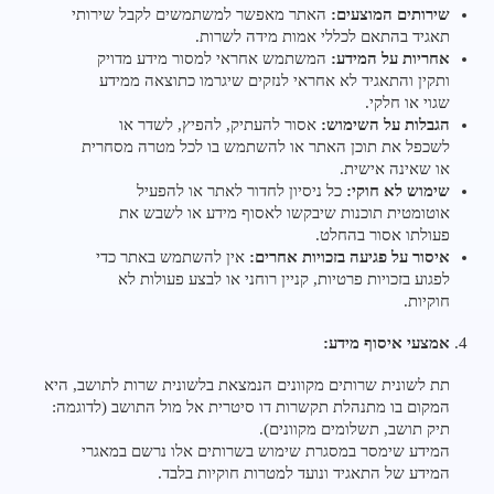
שירותים המוצעים:
האתר מאפשר למשתמשים לקבל שירותי
תאגיד בהתאם לכללי אמות מידה לשרות.
אחריות על המידע:
המשתמש אחראי למסור מידע מדויק
ותקין והתאגיד לא אחראי לנזקים שיגרמו כתוצאה ממידע
שגוי או חלקי.
הגבלות על השימוש:
אסור להעתיק, להפיץ, לשדר או
לשכפל את תוכן האתר או להשתמש בו לכל מטרה מסחרית
או שאינה אישית.
שימוש לא חוקי:
כל ניסיון לחדור לאתר או להפעיל
אוטומטית תוכנות שיבקשו לאסוף מידע או לשבש את
פעולתו אסור בהחלט.
איסור על פגיעה בזכויות אחרים:
אין להשתמש באתר כדי
לפגוע בזכויות פרטיות, קניין רוחני או לבצע פעולות לא
חוקיות.
אמצעי איסוף מידע:
תת לשונית שרותים מקוונים הנמצאת בלשונית שרות לתושב, היא
המקום בו מתנהלת תקשרות דו סיטרית אל מול התושב (לדוגמה:
תיק תושב, תשלומים מקוונים).
המידע שימסר במסגרת שימוש בשרותים אלו נרשם במאגרי
המידע של התאגיד ונועד למטרות חוקיות בלבד.