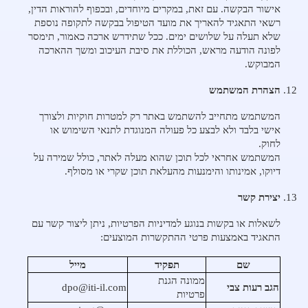
אישור הבקשה. עם זאת, במקרים מיוחדים, ובכפוף להוראות הדין,
רשאי התאגיד להאריך את מועד הטיפול בבקשה לתקופה נוספת
שלא תעלה על שלושים ימים. ככל שתידרש ארכה כאמור, תימסר
לפונה הודעה מראש, הכוללת את סיבת העיכוב ומשך ההארכה
המבוקש.
הצהרת המשתמש
המשתמש מתחייב להשתמש באתר רק למטרות חוקיות ולצורך
אישי בלבד ולא לבצע כל פעולה המנוגדת לתנאי השימוש או
לחוק.
המשתמש אחראי לכל תוכן שהוא מעלה לאתר, כולל שמירה על
דיוקו, אמינותו והימנעות מהעלאת תוכן שקרי או מסולף.
יצירת קשר
לשאלות או בקשות בנוגע למדיניות הפרטיות, ניתן ליצור קשר עם
התאגיד באמצעות פרטי ההתקשרות המוצעים:
שם
תפקיד
מייל
ממונה הגנת
הגב רעות צבי
dpo@iti-il.com
פרטיות