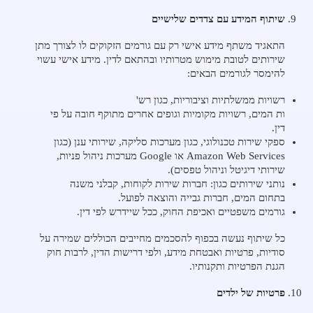
שיתוף המידע עם צדדים שלישיים
התאגיד משתף מידע אישי רק עם גורמים הזקוקים לו לצורך מתן
שירותים לטובת מימוש מטרותיו ובהתאם לדין. מידע אישי עשוי
להימסר לגורמים הבאים:
רשויות ממשלתיות וציבוריות, כגון רש'
ות המים, רשויות מקומיות וגופים אחרים מתוקף חובה על פי
דין.
ספקי שירות טכנולוגי, כגון מערכות סליקה, שירותי ענן (כגון
Amazon Web Services או Google מערכות ניהול פניות,
שירותי דיגיטל וניהול טפסים).
נותני שירותים כגון: חברות שירות לקוחות, קבלני משנה
בתחום המים, חברות גבייה והוצאה לפועל.
גורמים משפטיים ואכיפת החוק, ככל שיידרש לפי דין.
כל שיתוף נעשה בכפוף להסכמים מחייבים הכוללים שמירה על
סודיות, פרטיות ואבטחת מידע, ולפי דרישות הדין, לרבות חוק
הגנת הפרטיות ותקנותיו.
פרטיות של ילדים