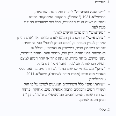
הגדרות
"דיני הגנת הפרטיות"
לרבות חוק הגנת הפרטיות,
התשמ"א-1981 ("החוק"), התקנות המתוקנות מכוחו
והנחיות רשות הגנת הפרטיות, הכל כפי שיעודכנו ויתוקנו
מעת לעת.
"משתמש"
הינו צרכן הרשום לאתר.
"מידע אישי"
פירושו נתון הנוגע לאדם מזוהה או לאדם הניתן
לזיהוי; לעניין הגדרה זו, "אדם הניתן לזיהוי" הוא מי שניתן
לזהותו במאמץ סביר, במישרין או בעקיפין, ובכלל זה
באמצעות פרט מזהה, כגון שם, מספר זהות, מזהה ביומטרי,
נתוני מיקום, מזהה מקוון, או נתון אחד או יותר הנוגע למצבו
הפיזי, הבריאותי, הכלכלי, החברתי או התרבותי.
"צרכן"
משמעו מי שרשום כמנוי לשירותי מים בהתאם כללי
תאגידי מים וביוב (אמות מידה לשירות), תשע"א-2011
("הכללים").
"שירותי מים"
כלל השירותים המגיעים לצרכן על פי חוק
תאגידי המים והכללים לרבות אספקת מים, אחזקה, פיתוח
ושדרוג רשתות המים והביוב המוניציפלית, טיפול בתקלות
ומתן מענה לצרכן.
כללי