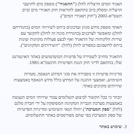
תאגיד המים הרצליה להלן (
"התאגיד"
) מספק מים לתושבי
הרצליה ומסלק ביוב בהתאם להוראות חוק תאגידי מים וביוב
תשס"א-2001 ("חוק תאגידי המים").
האתר מספק מידע מגוון ועדכונים ביחס לשירותי המים (כהגדרתם
להלן) ומאפשר לצרכנים (כהגדרת מונח זה להלן) לתקשר עם
שירות הלקוחות של התאגיד ואף לבצע פעולות מקוונות שונות
ביחס לחשבונם כמפורט להלן (להלן: "השירותים המקוונים").
התאגיד מחויב לשמירה על פרטיות המשתמשים באתר האינטרנט
שלו, בהתאם לדיני חוק הגנת הפרטיות התשמ"א-1981.
מדיניות פרטיות זו מסבירה את סוגי המידע הנאסף, מטרות
השימוש, ואמצעי ההגנה על המידע כולל מידע הנאסף באמצעות
שירותים מקוונים באתר.
יובהר כי בכל הקשור לביצוע תשלומים עבור שירותי המים הנעשה
באמצעות מערכת הגבייה המקוונת המסופקת על ידי חברת מלגם
(להלן "
ספק המערכת
") יחולו תנאי השימוש ומדיניות הפרטיות
של ספק המערכת כפי שהם מפורסמים באתר התשלומים.
שימוש באתר