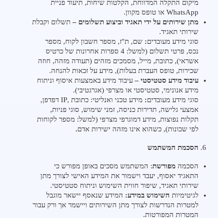
מיקום התקלה המדווחת, הקלטות שיחות, תיעוד פניית
WhatsApp או טופס מקוון.
מתן שירותים על ידי תאגיד וביצוע תשלומים –
תשלום וקבלת
שירותי תאגיד.
סוגי מידע מעובדים
:
שם, ת"ז, מספר חשבון לקוח, מספר
נכס, פרטי תשלום (למשל: 4 ספרות אחרונות של כרטיס
אשראי), כתובת, מייל, מסמכים מזהים (תעודה מזהה, חוזה
שכירות, טופס העברת בעלות), מידע על זכאות להנחה.
עיבוד מידע סטטיסטי –
עיבוד מידע באמצעות איסוף וניתוח
מידע אנונימי, סטטיסטי או מצרפי (אגרגטיבי).
סוגי מידע מעובדים
:
מידע טכני ואנליטי: כתובת ,IP דפדפן,
אמצעי גלישה, תדירות כניסה, זמני שימוש, סוגי פניות,
תקלות נפוצות, מידע דמוגרפי מצרפי (למשל: מספר לקוחות
לפי שכונות), כשהוא אינו מזהה ישירות אדם
.
הסכמת המשתמש
הסכמה
מפורשת
: המשתמש מסכים באופן מפורש כי
התאגיד יאסוף, יעבד וישמור את המידע האישי לצורך מתן
שירותי תאגיד, שיפור חווית השימוש וניתוח סטטיסטי.
לגיטימיות
השימוש במידע:
המידע שנאסף יישאר מוגבל
למטרות הנדרשות לצורך מתן השירותים ויישמר אך ורק עבור
המטרות המפורטות.