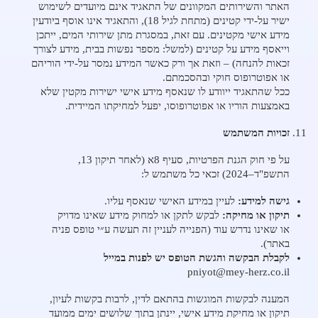
האתר והשירותים המקוונים של התאגיד אינם מיועדים לשימוש
ישיר על-ידי קטינים (מתחת לגיל 18), והתאגיד אינו אוסף ביודעין
מידע אישי מקטינים. עם זאת, במסגרת מתן שירותי המים, ייתכן
וייאסף מידע על קטינים (למשל: מספר נפשות בבית, מידע לצורך
זכאות להנחה) – וזאת אך ורק כאשר המידע נמסר על-ידי הוריהם
או אפוטרופוס חוקי ובהסכמתם.
ככל שהתאגיד ייוודע לו שנאסף מידע אישי ישירות מקטין שלא
באמצעות הוריו או אפוטרופוסו, יפעל למחיקתו המיידית.
זכויות המשתמש
על פי חוק הגנת הפרטיות, סעיף 8א (לאחר תיקון 13,
התשפ"ד–2024) זכאי כל משתמש ל:
גישה למידע:
לעיין במידע האישי שנאסף עליו.
תיקון או מחיקה:
לבקש לתקן או למחוק מידע שאינו מדויק
או שאינו נדרש עוד (הפנייה לעניין זה תעשה ע״י טופס פניה
באתר).
לקבלת הבקשה והגשת הטופס יש לפנות במייל
pniyot@mey-herz.co.il
המענה לבקשות המוגשות בהתאם לדין, לרבות בקשות לעיון,
תיקון או מחיקת מידע אישי, יינתן בתוך שלושים ימים ממועד