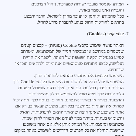
המידע שנמסר מועבר ישירות למערכות ניהול הצרכנים
והגבייה ואינו נשמר באתר
.
ככל שהמידע יאוחסן או יעובד מחוץ לישראל, הדבר יתבצע
בהתאם להוראות החוק בנוגע להעברת מידע לחו״ל.
קבצי קוקי (Cookies)
האתר עושה שימוש בקבצי Cookie (עוגיות) – קבצים קטנים
שנשמרים במחשב או במכשיר הנייד של המשתמש, ומטרתם
לסייע בפעילות תקינה ושוטפת של האתר, לשפר את חוויית
הגלישה, לבצע ניתוחים סטטיסטיים אנונימיים ולהתאים תוכן או
שירותים.
השימוש בקבצים אלו מתבצע בהתאם להוראות הדין.
המשתמש יכול לנהל או לחסום את השימוש בקובצי Cookie דרך
הגדרות הדפדפן בכל עת. עם זאת, עליך לדעת שנטרול העוגיות
עלול לגרום לכך שלא תוכל להשתמש בחלק מהשירותים
והתכונות באתר או באתרי אינטרנט אחרים. בנוסף לכך, אתה יכול
למחוק את העוגיות במחשבך בכל רגע. מוצע שתעשה כן, רק אם
אתה משוכנע שאינך רוצה שהאתר יותאם להעדפותיך. הואיל
והשימוש בעוגיות מייתר ממך לעתים את הצורך להזין שמות
משתמש וסיסמאות, אל תמחק אותן אלא אם אתה משוכנע
שרשמת תחילה את כל הפרטים הדרושים לשימוש באתר במקום