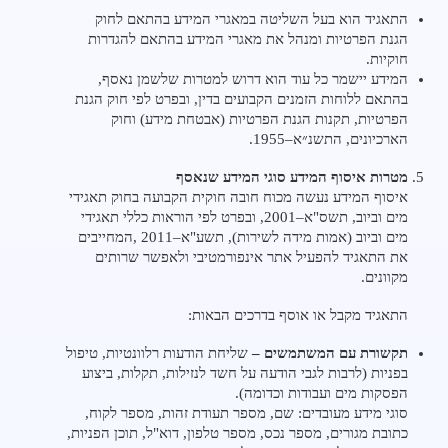
התאגיד הוא בעל השליטה במאגרי המידע בהתאם לחוק
הגנת הפרטיות ומנהל את מאגרי המידע בהתאם להגדרות
חוקיות.
המידע יישמר כל עוד הוא דרוש למטרות שלשמן נאסף,
בהתאם ללוחות הזמנים הקבועים בדין, ובפרט לפי חוק הגנת
הפרטיות, תקנות הגנת הפרטיות (אבטחת מידע) וחוק
הארכיונים, התשנ״א–1955.
מטרות איסוף המידע סוגי המידע שנאסף
איסוף המידע נעשה מכוח חובה חוקית הקבועה בחוק תאגידי
מים וביוב, תשס"א–2001, ובפרט לפי הוראות כללי תאגידי
מים וביוב (אמות מידה לשירות), תשע"א–2011 ,המחייבים
את התאגיד להפעיל אתר אינפורמטיבי ולאפשר שרותים
מקוונים.
התאגיד מקבל או אוסף בדרכים הבאות:
תקשורת עם המשתמשים –
שליחת הודעות רלוונטיות, טיפול
בפניות (לרבות לגבי הודעה על חשד לנזילות, תקלות, ביצוע
הפסקות מים ועבודות וכדומה).
סוגי מידע מעובדים: שם, מספר תעודת זהות, מספר לקוח,
כתובת מגורים, מספר נכס, מספר טלפון, דוא"ל, תוכן הפניות,