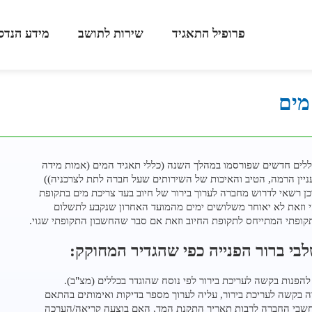
פרופיל התאגיד
שירות לתושב
מידע הנדס
מים
לים חדשים שפורסמו במהלך השנה (כללי תאגיד המים (אמות מידה
ניין הרמה, הטיב והאיכות של השירותים שעל חברה לתת לצרכניה))
כן רשאי לדרוש מחברה לערוך בירור של חיוב בעד צריכת מים בתקופת
 וזאת לא יאוחר משלושים ימים מהמועד האחרון שנקבע לתשלום
ופתי המתייחס לתקופת החיוב וזאת אם סבר שהחשבון התקופתי שגוי.
לבי ברור הפנייה כפי שהגדיר המחוקק:
הפנות בקשה לעריכת בירור לפי נוסח שהוגדר בכללים (מצ"ב).
 בקשה לעריכת בירור, עליה לערוך מספר בדיקות ואימותים בהתאם
שבי החברה לרבות תאריך התקנת המד, האם בוצעה קריאה/הערכה