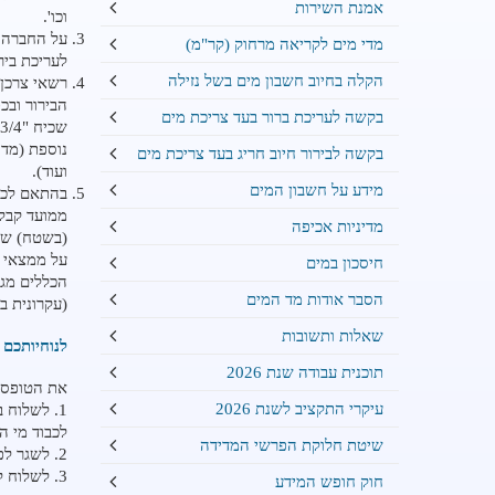
אמנת השירות
וכו'.
מדי מים לקריאה מרחוק (קר"מ)
לעריכת ביר
הקלה בחיוב חשבון מים בשל נזילה
הבירור ובכ
בקשה לעריכת ברור בעד צריכת מים
נוספת (מדו
בקשה לבירור חיוב חריג בעד צריכת מים
ועוד).
מידע על חשבון המים
ממועד קבלת
מדיניות אכיפה
(בשטח) שע
על ממצאי ה
חיסכון במים
הכללים מג
הסבר אודות מד המים
(עקרונית ב
שאלות ותשובות
לנוחיותכם 
תוכנית עבודה שנת 2026
את הטופס נ
עיקרי התקציב לשנת 2026
1. לשלוח בדואר –
לכבוד מי הרצליה
שיטת חלוקת הפרשי המדידה
2. לשגר לפקס מס' 9710828 – 09
3. לשלוח לדוא"ל: Pniyot@mey-herz.co.il
חוק חופש המידע