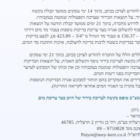
על החברה להודיע לצרכן בכתב, בתוך 14 ימי עסקים ממועד קבלת בקשה
ור, על תוצאות הבירור שערכה והפעולות שנקטה בעקבותיו.
רשאי צרכן לדרוש מחברה, בתוך 21 ימים ממועד קבלת הודעה על תוצאות
פוף לתשלום אגרה בעד עריכת בדיקות נוספות (עבור מד מים דירתי
שכיח "3/4 – 156.37 ₪ ועבור מד הגדול מ "3/4 – 423.89 ₪), לבצע בדיקות
בר בבדיקות בשטח לרבות בדיקה להצלבה, איכות התקנת מד המים,
בהתאם לכללים הללו על החברה להודיע לצרכן בכתב, בתוך 21 ימי עסקים
 בקשה לעריכת בירור נוסף ותשלום האגרה, על תוצאות הבדיקות
רכה והפעולות שנקטה בעקבותיו וכן את זכותו של המבקש לערער
בדיקות בפני רשות המים.
דירים את המקרים בהם תוחזר למבקש אגרת הבדיקות הנוספות
כל מקרה בו תאגיד המים אחראי לקריאה החריגה).
מנווט
מצ"ב טופס בקשה לעריכת בירור של חיוב בעד צריכת מים
לדף
יתן:
PDF
 בע"מ, רח' בן גוריון 2 הרצליה, 46785