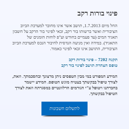
פינוי בורות רקב
החל מיום 1.7.2013, תושב אשר אינו מחובר למערכת הביוב
הציבורית ואשר ברשותו בור רקב, זכאי לפינוי בור הרקב על חשבון
תאגיד המים (עד פעמיים בחודש וע"פ לוחות הזמנים של
התאגיד). במידה ואין מניעה הנדסית לחיבור הנכס למערכת הביוב
הציבורית, התושב אינו זכאי לפינוי כאמור.
מנווט
תקנה 7202 – פינוי בורות רקב
לדף
מנווט
טופס הצהרת תושב לפינוי בור רקב
PDF
לדף
מנווט
המידע המפורט במי מבין הטפסים ניתן מרצונך ובהסכמתך. וזאת,
PDF
לדף
לצורך טיפול בבקשתך בעטיה מוגש הטופס. המידע יישמר
PDF
בחברתנו ויטופל ע"י הגורמים הרלוונטיים במסגרתה וזאת לצורך
הטיפול בבקשתך.
-
לתשלום חשבונות
מעבר
לתשלום
חשבונות