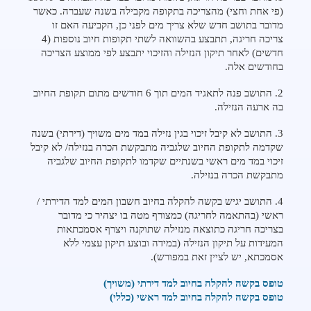
(פי אחת וחצי) מהצריכה בתקופה מקבילה בשנה שעברה. כאשר
מדובר בתושב חדש שלא צריך מים לפני כן, הקביעה האם זו
צריכה חריגה, תתבצע בהשוואה לשתי תקופות חיוב נוספות (4
חדשים) לאחר תיקון הנזילה והזיכוי יתבצע לפי ממוצע הצריכה
בחודשים אלה.
2. התושב פנה לתאגיד המים תוך 6 חודשים מתום תקופת החיוב
בה ארעה הנזילה.
3. התושב לא קיבל זיכוי בגין נזילה במד מים משויך (דירתי) בשנה
שקדמה לתקופת החיוב שלגביה מתבקשת הכרה בנזילה/ לא קיבל
זיכוי במד מים ראשי בשנתיים שקדמו לתקופת החיוב שלגביה
מתבקשת הכרה בנזילה.
4. התושב יגיש בקשה להקלה בחיוב חשבון המים למד הדירתי /
ראשי (בהתאמה לחריגה) כמצורף מטה בו יצהיר כי מדובר
בצריכה חריגה כתוצאה מנזילה שתוקנה ויצרף אסמכתאות
המעידות על תיקון הנזילה (במידה ובוצע תיקון עצמי ללא
אסמכתא, יש לציין זאת במפורש).
מנווט
טופס בקשה להקלה בחיוב למד דירתי (משויך)
לדף
מנווט
טופס בקשה להקלה בחיוב למד ראשי (כללי)
לדף
PDF