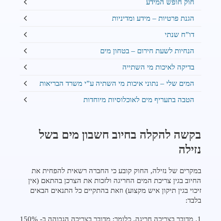
חוק חופש המידע
הגנת פרטיות – מידע ומדיניות
דו”ח שנתי
הנחיות לשעת חירום – בטחון מים
בדיקה לאיכות מי השתייה
המים שלי – נתוני איכות מי השתיה ע”י משרד הבריאות
הטבה בתעריף מים לאוכלוסיות מיוחדות
בקשה להקלה בחיוב חשבון מים בשל
נזילה
במקרים של נזילה, החוק קובע כי החברה רשאית להפחית את
החיוב בגין צריכת המים החריגה ולזכות את הצרכן בהתאם (אין
זיכוי בגין תיקון איש מקצוע) וזאת בהתקיים כל התנאים הבאים
בלבד:
1. מדובר בצריכה חריגה, כלומר: מדובר בצריכה הגבוהה ב- 150%