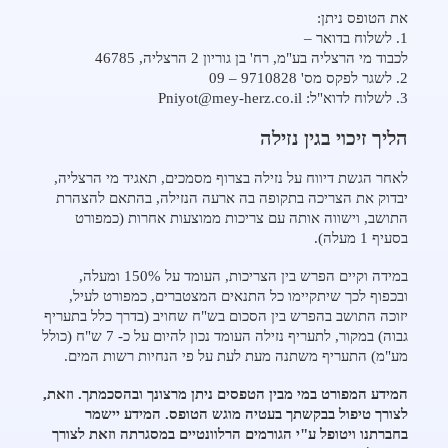
את הטופס ניתן:
PDF
1. לשלוח בדואר –
לכבוד מי הרצליה בע"מ, רח' בן גוריון 2 הרצליה, 46785
2. לשגר לפקס מס' 9710828 – 09
3. לשלוח לדוא"ל: Pniyot@mey-herz.co.il
הליך זיכוי בגין נזילה
לאחר הגשת דיווח על נזילה בצרוף מסמכים, תאגיד מי הרצליה,
יבדוק את הצריכה בתקופה בה ארעה הנזילה, בהתאם להצהרת
התושב, וישווה אותה עם צריכות ממוצעות אחרות (כמפורט
בסעיף 1 מעלה).
במידה וקיים הפרש בין הצריכות, העומד על 150% ומעלה,
ובכפוף לכך שיתקיימו כל התנאים המצטברים, כמפורט לעיל,
יזוכה התושב בהפרש בין הסכום בש"ח שחויב (בדרך כלל בתעריף
גבוה) במקור, לתעריף נזילה העומד נכון להיום על כ- 7 ש"ח (כולל
מע"מ) התעריף משתנה מעת לעת על פי הנחיות רשות המים.
המידע המפורט במי מבין הטפסים ניתן מרצונך ובהסכמתך. וזאת,
לצורך טיפול בבקשתך בעטיה מוגש הטופס. המידע יישמר
בחברתנו ויטופל ע"י הגורמים הרלוונטיים במסגרתה וזאת לצורך